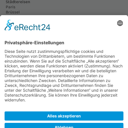
Städtereisen
Paris
Brüssel
Prag
Nizza und Monaco
London
Amsterdam
Genua, Cinque Terre & Mailand
Reiseziele
Paris als Reiseziel
Brüssel als Reiseziel
Prag als Reiseziel
Nizza und Monaco als Reiseziel
London als Reiseziel
Amsterdam als Reiseziel
Genua als Reiseziel
Kontakt
© 2021 - 2026 Tourgold GmbH