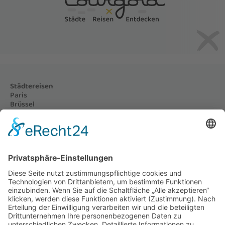
Städtereisen
Paris
Brüssel
Prag
Nizza und Monaco
London
Amsterdam
Genua, Cinque Terre & Mailand
Reiseziele
Paris als Reiseziel
Brüssel als Reiseziel
Prag als Reiseziel
Nizza und Monaco als Reiseziel
London als Reiseziel
Amsterdam als Reiseziel