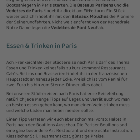
Bootsanlegern in Paris starten. Die
Bateaux Parisens
und die
Vedettes de Paris
findet ihr direkt am Eiffelturm. Ein Stück
weiter östlich findet ihr mit den
Bateaux Mouches
die Pioniere
der Seinerundfahrten. Nicht weit entfernt von der Kathedrale
Notre Dame legen die
Vedettes de Pont Neuf
ab.
Essen & Trinken in Paris
Ach, Frankeich! Bei der Städtereise nach Paris darf das Thema
Essen und Trinken keinesfalls zu kurz kommen! Restaurants,
Cafés, Bistros und Brasserien findet ihr in der französischen
Hauptstadt an nahezu jeder Ecke. Preislich ist vom Panini für
zwei Euro bis hin zum Sterne-Dinner alles dabei.
Bei unseren Städtereisen nach Paris hat eure Reiseleitung
natürlich jede Menge Tipps auf Lager, und verrät euch wo man
an besten essen gehen kann, wo man einen Wein trinken muss,
und welche Läden man lieber meiden sollte.
Einen Tipp verraten wir euch aber schon mal vorab: Haltet in
Paris nach den Bouillons Ausschau. Die Pariser Bouillons snd
eine ganz besondere Art Restaurant und eine echte Institution.
Klassischer Stil, Hausmannskost, günstige Preise.