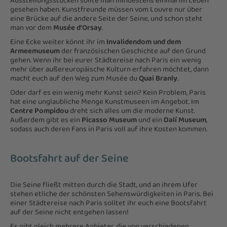
Ausstellungsstücken sollte man mindestens einmal im Leben
gesehen haben. Kunstfreunde müssen vom Louvre nur über
eine Brücke auf die andere Seite der Seine, und schon steht
man vor dem
Musée d'Orsay
.
Eine Ecke weiter könnt ihr im
Invalidendom und dem
Armeemuseum
der französischen Geschichte auf den Grund
gehen. Wenn ihr bei eurer Städtereise nach Paris ein wenig
mehr über außereuropäische Kulturn erfahren möchtet, dann
macht euch auf den Weg zum Musée du
Quai Branly
.
Oder darf es ein wenig mehr Kunst sein? Kein Problem, Paris
hat eine unglaubliche Menge Kunstmuseen im Angebot. Im
Centre Pompidou
dreht sich alles um die moderne Kunst.
Außerdem gibt es ein
Picasso Museum
und ein
Dalí Museum
,
sodass auch deren Fans in Paris voll auf ihre Kosten kommen.
Bootsfahrt auf der Seine
Die Seine fließt mitten durch die Stadt, und an ihrem Ufer
stehen etliche der schönsten Sehenswürdigkeiten in Paris. Bei
einer Städtereise nach Paris solltet ihr euch eine Bootsfahrt
auf der Seine nicht entgehen lassen!
Es gibt gleich mehrere Anbieter, die von verschiedenen