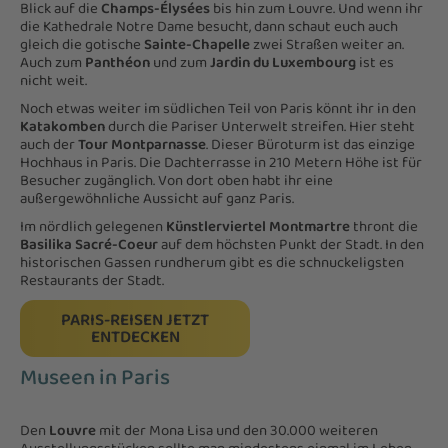
Blick auf die
Champs-Élysées
bis hin zum Louvre. Und wenn ihr
die Kathedrale Notre Dame besucht, dann schaut euch auch
gleich die gotische
Sainte-Chapelle
zwei Straßen weiter an.
Auch zum
Panthéon
und zum
Jardin du Luxembourg
ist es
nicht weit.
Noch etwas weiter im südlichen Teil von Paris könnt ihr in den
Katakomben
durch die Pariser Unterwelt streifen. Hier steht
auch der
Tour Montparnasse
. Dieser Büroturm ist das einzige
Hochhaus in Paris. Die Dachterrasse in 210 Metern Höhe ist für
Besucher zugänglich. Von dort oben habt ihr eine
außergewöhnliche Aussicht auf ganz Paris.
Im nördlich gelegenen
Künstlerviertel Montmartre
thront die
Basilika Sacré-Coeur
auf dem höchsten Punkt der Stadt. In den
historischen Gassen rundherum gibt es die schnuckeligsten
Restaurants der Stadt.
PARIS-REISEN JETZT
ENTDECKEN
Museen in Paris
Den
Louvre
mit der Mona Lisa und den 30.000 weiteren