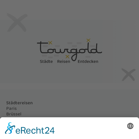
Städtereisen
Paris
Brüssel
Prag
Nizza und Monaco
London
Amsterdam