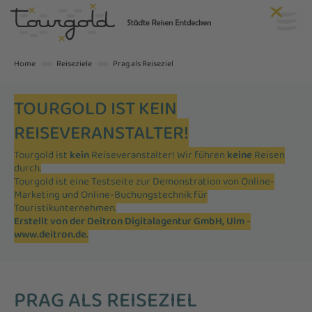
Home
Reiseziele
Prag als Reiseziel
TOURGOLD IST KEIN
REISEVERANSTALTER!
Tourgold ist
kein
Reiseveranstalter! Wir führen
keine
Reisen
durch.
Tourgold ist eine Testseite zur Demonstration von Online-
Marketing und Online-Buchungstechnik für
Touristikunternehmen.
Erstellt von der Deitron Digitalagentur GmbH, Ulm -
www.deitron.de
.
PRAG ALS REISEZIEL