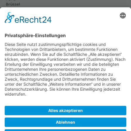
Brüssel
Prag
Nizza und Monaco
London
Amsterdam
Genua, Cinque Terre & Mailand
Reiseziele
Paris als Reiseziel
Brüssel als Reiseziel
Prag als Reiseziel
Nizza und Monaco als Reiseziel
London als Reiseziel
Amsterdam als Reiseziel
Genua als Reiseziel
Kontakt
© 2021 - 2026 Tourgold GmbH
Impressum
AGB
Datenschutz
Kontakt