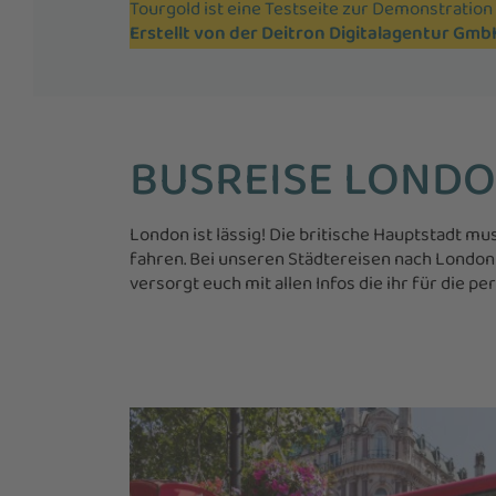
Tourgold ist eine Testseite zur Demonstratio
Erstellt von der Deitron Digitalagentur Gmb
BUSREISE LOND
London ist lässig! Die britische Hauptstadt m
fahren. Bei unseren Städtereisen nach London e
versorgt euch mit allen Infos die ihr für die p