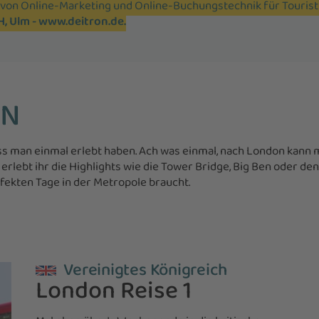
n von Online-Marketing und Online-Buchungstechnik für Touris
H, Ulm -
www.deitron.de
.
ON
uss man einmal erlebt haben. Ach was einmal, nach London kann 
rlebt ihr die Highlights wie die Tower Bridge, Big Ben oder den 
erfekten Tage in der Metropole braucht.
Vereinigtes Königreich
London Reise 1