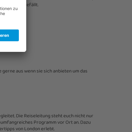
 was euch gefällt.
dtrunfahrt.
 gerne aus wenn sie sich anbieten um das
eitet. Die Reiseleitung steht euch nicht nur
ein umfangreiches Programm vor Ort an. Dazu
ertipps von London erlebt.