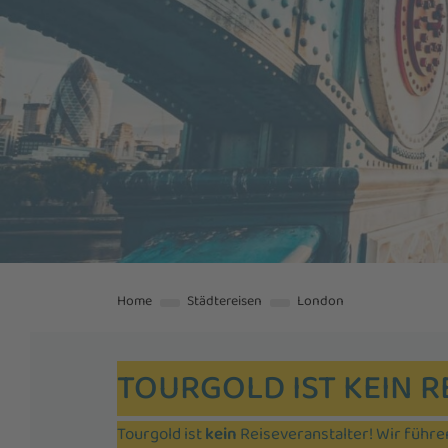
Home
Städtereisen
London
TOURGOLD IST KEIN R
Tourgold ist
kein
Reiseveranstalter! Wir führ