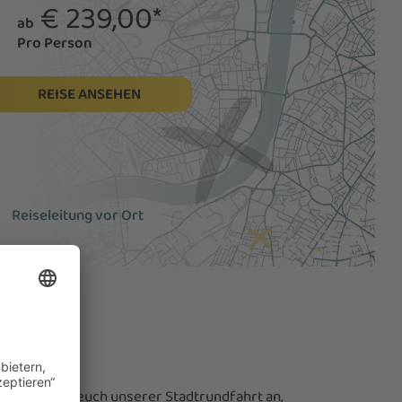
€ 239,00*
ab
Pro Person
REISE ANSEHEN
Reiseleitung vor Ort
o. Schließt euch unserer Stadtrundfahrt an,