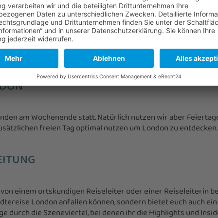
stour. Aus unserem Angebot könnt ihr euch flexibel rauspicken
e!
0 Tage vor eurem Reisetermin bucht, schenken wir euch die Sta
NDON
nden am Wochenende statt. Natürlich nutzen wir aber Feiertage
usätzlichen freien Tag optimal nutzen um London zu entdecken.
EITUNG
on einem ortskundigen Reiseleiter oder einer Reiseleiterin begl
Städtereise London anfallen können, sondern bietet euch auch 
durch die Szeneviertel, bei denen ihr die Highlights und Insid