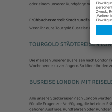
oder einem unserer Rundgänge oder einer Boot
Frühbuchervorteil: Stadtrundfahrt inklusiv
Wenn ihr eure Tourgold Busreise London bis 3
TOURGOLD STÄDTEREISEN LO
Die meisten unserer Busreisen nach London fi
Wochenende zu verlängern. So könnt ihr den z
BUSREISE LONDON MIT REISEL
Alle unsere Städtereisen nach London werden v
für alle Fragen zur Verfügung, die bei einer 
gehören Ausflüge, Rundfahrten oder Rundgänge 