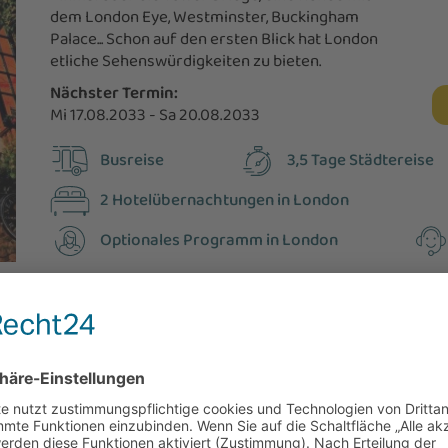
dem London Eye, Westminster, Buckingham
Palace... Schon auf den ersten Blick hat London
etliche Sehenswürdigkeiten zu bieten.
Nächster Termin:
Mi 17.08.2033 - Sa 20.08.2033
Busreise
3,5 Tage Städtereise
2 Hotelübernachtungen in London
Optionales Programm in London
g in London für euch ein abwechslungsreiches Programm in pett